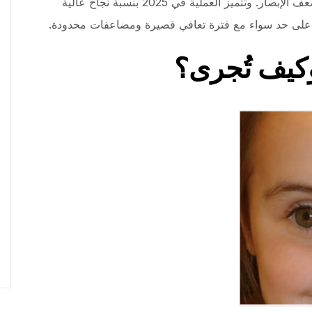
النظر، مما يحسن الشكل الجمالي ويمنع مشاكل ضعف الإبصار. وتتميز العملية في 2025 بنسبة نجاح عالية
ر على حد سواء مع فترة تعافي قصيرة ومضاعفات محدودة.
كيف تُجرى؟