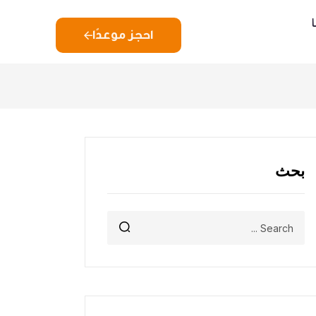
احجز موعدًا
بحث