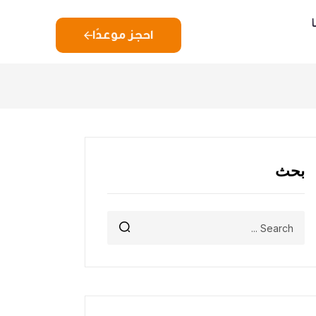
احجز موعدًا
بحث