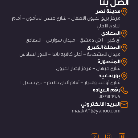
اتصل بنا
مدينة نصر
مركز بريق لعيون الأطفال - شارع حسن المأمون - أمام
النادى الاهلي
المعادي
أى كير - ١ ش دمشق - ميدان سوارس - المعادى
المحلة الكبرى
ميدان المشحمة - أعلى كافيه باندا - الدور السادس
المنصورة
شارع جيهان - مركز ابصار العيون
بورسعيد
شارع أوجينا والبازار - أمام ألبان نظيم - برج ستايل 1
رقم العياده
01149116908
البريد الالكتروني
maak86@yahoo.com