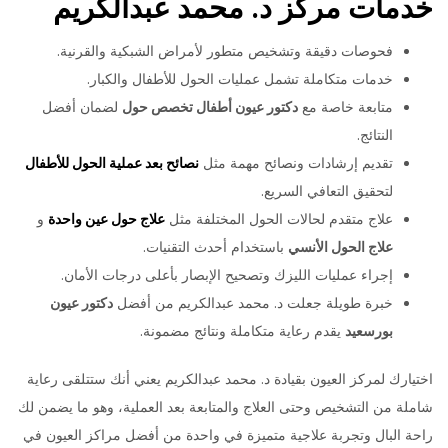
خدمات مركز د. محمد عبدالكريم
فحوصات دقيقة وتشخيص متطور لأمراض الشبكية والقرنية.
خدمات متكاملة تشمل عمليات الحول للأطفال والكبار.
متابعة خاصة مع
دكتور عيون أطفال تخصص حول
لضمان أفضل
النتائج.
تقديم إرشادات ونصائح مهمة مثل
نصائح بعد عملية الحول للأطفال
لتحقيق التعافي السريع.
علاج متقدم لحالات الحول المختلفة مثل
علاج حول عين واحدة
و
علاج الحول الأنسي
باستخدام أحدث التقنيات.
إجراء عمليات الليزك وتصحيح الإبصار بأعلى درجات الأمان.
خبرة طويلة جعلت د. محمد عبدالكريم من أفضل
دكتور عيون
بورسعيد
يقدم رعاية متكاملة ونتائج مضمونة.
اختيارك لمركز العيون بقيادة د. محمد عبدالكريم يعني أنك ستتلقى رعاية
شاملة من التشخيص وحتى العلاج والمتابعة بعد العملية، وهو ما يضمن لك
راحة البال وتجربة علاجية متميزة في واحدة من أفضل مراكز العيون في