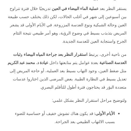
يستقر النظر بعد
عملية الماء البيضاء في العين
تدريجيًا خلال فترة تتراوح
بين أسبوعين إلى شهر في أغلب الحالات، لكن ذلك يختلف حسب طبيعة
العين وحالة الشبكية ونوع العدسة المزروعة. في الأيام الأولى قد يشعر
المريض بتذبذب بسيط في وضوح الرؤية، وهو أمر طبيعي نتيجة التئام
الجرح واستجابة العين للعدسة الجديدة.
من ناحية أخرى، يرتبط
استقرار النظر بعد جراحة المياه البيضاء
و
ثبات
العدسة الصناعية
بعدة عوامل يتم متابعتها داخل
عيادة د. محمد عبد الكريم
مثل ضغط العين، وجود التهاب بسيط بعد العملية، أو حاجة المريض إلى
تعديل بسيط في النظارة الطبية. بعض المرضى الذين اختاروا عدسات
متعددة البؤر قد يحتاجون فترة أطول للتأقلم البصري.
ولتوضيح مراحل استقرار النظر بشكل علمي:
الأيام الأولى:
قد يكون هناك تشوش خفيف أو حساسية للضوء
بسبب الالتهاب الطبيعي بعد الجراحة.