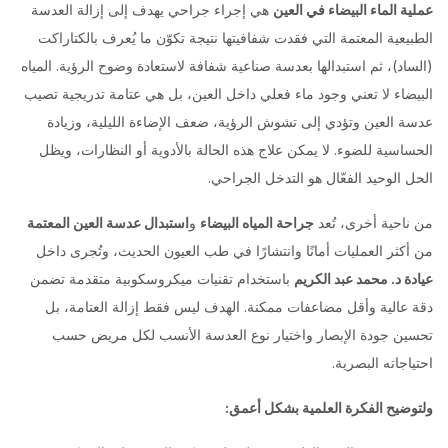
عملية الماء البيضاء في العين
هي إجراء جراحي يهدف إلى إزالة العدسة
الطبيعية المعتمة التي فقدت شفافيتها نتيجة تكوّن ما يُعرف بالكتاراكت
(الساد)، ثم استبدالها بعدسة صناعية شفافة لاستعادة وضوح الرؤية. المياه
البيضاء لا تعني وجود ماء فعلي داخل العين، بل هي عتامة تدريجية تصيب
عدسة العين وتؤدي إلى تشوش الرؤية، ضعف الإضاءة الليلية، وزيادة
الحساسية للضوء. لا يمكن علاج هذه الحالة بالأدوية أو النظارات، ويظل
الحل الوحيد الفعّال هو التدخل الجراحي.
من ناحية أخرى، تُعد
جراحة المياه البيضاء
و
استبدال عدسة العين المعتمة
من أكثر العمليات أمانًا وانتشارًا في طب العيون الحديث، وتُجرى داخل
عيادة د. محمد عبد الكريم
باستخدام تقنيات ميكروسكوبية متقدمة تضمن
دقة عالية وأقل مضاعفات ممكنة. الهدف ليس فقط إزالة العتامة، بل
تحسين جودة الإبصار واختيار نوع العدسة الأنسب لكل مريض حسب
احتياجاته البصرية.
ولتوضيح الفكرة العلمية بشكل أعمق: