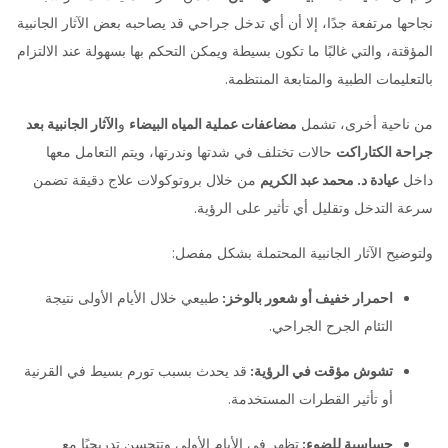
نجاحها مرتفعة جدًا، إلا أن أي تدخل جراحي قد يصاحبه بعض الآثار الجانبية
المؤقتة، والتي غالبًا ما تكون بسيطة ويمكن التحكم بها بسهولة عند الالتزام
بالتعليمات الطبية والمتابعة المنتظمة.
من ناحية أخرى، تشمل
مضاعفات عملية المياه البيضاء
و
الآثار الجانبية بعد
جراحة الكتاراكت
حالات تختلف في شدتها وندرتها، ويتم التعامل معها
داخل
عيادة د. محمد عبد الكريم
من خلال بروتوكولات علاج دقيقة تضمن
سرعة التدخل وتقليل أي تأثير على الرؤية.
ولتوضيح الآثار الجانبية المحتملة بشكل مفصل:
احمرار خفيف أو شعور بالوخز:
طبيعي خلال الأيام الأولى نتيجة
التئام الجرح الجراحي.
تشوش مؤقت في الرؤية:
قد يحدث بسبب تورم بسيط في القرنية
أو تأثير القطرات المستخدمة.
حساسية للضوء:
تظهر في الأيام الأولى وتتحسن تدريجيًا مع