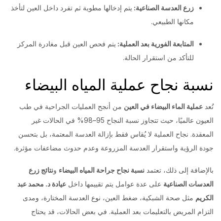
زرع العدسة الصناعية:
يتم إدخالها مطوية ثم تفرد داخل العين لتأخذ
مكانها الطبيعي.
المتابعة الفورية بعد العملية:
يتم فحص العين قبل مغادرة المركز
للتأكد من استقرار الحالة.
نسبة نجاح عملية المياه البيضاء
تُعد
عملية الماء البيضاء في العين
من أنجح العمليات الجراحية في طب
العيون عالميًا، حيث تتجاوز نسبة النجاح 95–98% في الحالات غير
المعقدة. نجاح العملية لا يُقاس فقط بإزالة العدسة المعتمة، بل بتحسن
جودة الرؤية واستقرار العدسة المزروعة وعدم حدوث مضاعفات مؤثرة.
بالإضافة إلى ذلك، تعتمد
نسبة نجاح جراحة المياه البيضاء
و
نتائج زرع
العدسات الصناعية
على عدة عوامل يتم تقييمها داخل
عيادة د. محمد عبد
الكريم
مثل صحة الشبكية، ضغط العين، نوع العدسة المختارة، ومدى
التزام المريض بالتعليمات بعد العملية. في بعض الحالات، قد يحتاج