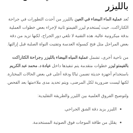
بالليزر
تُعد
عملية الماء البيضاء في العين
بالليزر من أحدث التطورات في جراحة
الكتاراكت، حيث يُستخدم ليزر الفيمتو ثانية لإجراء بعض خطوات العملية
بدقة ميكرونية عالية. هذه التقنية لا تلغي دور الجراح، لكنها تزيد من دقة
بعض المراحل مثل فتح كبسولة العدسة وتفتيت النواة الصلبة قبل إزالتها.
من ناحية أخرى، تشمل
عملية المياه البيضاء بالليزر
و
جراحة الكتاراكت
بالفيمتو ليزر
خطوات متقدمة يتم تنفيذها داخل
عيادة د. محمد عبد الكريم
باستخدام أجهزة حديثة تضمن ثباتًا ودقة أعلى في بعض الحالات المختارة.
لكنها ليست ضرورية لكل المرضى، ويتم تحديد مدى ملاءمتها بعد الفحص.
ولتوضيح الفروق العلمية بين الليزر والطريقة التقليدية:
الليزر يزيد دقة الشق الجراحي.
يقلل من طاقة الموجات فوق الصوتية المستخدمة.