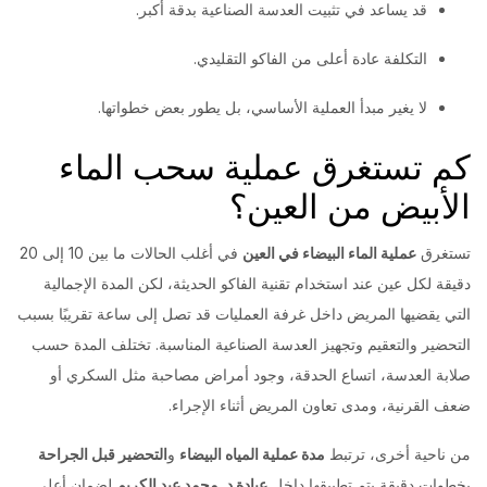
قد يساعد في تثبيت العدسة الصناعية بدقة أكبر.
التكلفة عادة أعلى من الفاكو التقليدي.
لا يغير مبدأ العملية الأساسي، بل يطور بعض خطواتها.
كم تستغرق عملية سحب الماء
الأبيض من العين؟
تستغرق
عملية الماء البيضاء في العين
في أغلب الحالات ما بين 10 إلى 20
دقيقة لكل عين عند استخدام تقنية الفاكو الحديثة، لكن المدة الإجمالية
التي يقضيها المريض داخل غرفة العمليات قد تصل إلى ساعة تقريبًا بسبب
التحضير والتعقيم وتجهيز العدسة الصناعية المناسبة. تختلف المدة حسب
صلابة العدسة، اتساع الحدقة، وجود أمراض مصاحبة مثل السكري أو
ضعف القرنية، ومدى تعاون المريض أثناء الإجراء.
من ناحية أخرى، ترتبط
مدة عملية المياه البيضاء
و
التحضير قبل الجراحة
بخطوات دقيقة يتم تطبيقها داخل
عيادة د. محمد عبد الكريم
لضمان أعلى