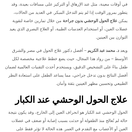
في أوقات معينة، مثل عند الإرهاق أو التركيز على مسافات بعيدة، وقد
يتطور بمرور الوقت إذا لم يتم التدخل المبكر. في العديد من الحالات،
يمكن
علاج الحول الوحشي بدون جراحة
من خلال تمارين خاصة لتقوية
عضلات العين، أو استخدام العدسات الطبية، أو العلاج البصري الذي يعيد
التوازن بين العينين.
ويعد
د. محمد عبد الكريم
– أفضل دكتور علاج الحول في مصر والشرق
الأوسط – من رواد هذا المجال، حيث يضع خطط علاجية مخصصة لكل
طفل بناءً على التشخيص الدقيق، ويستخدم أحدث التقنيات العالمية لضمان
أفضل النتائج بدون تدخل جراحي، مما يساعد الطفل على استعادة النظر
الطبيعي وتحسين مظهر العينين بثقة وأمان.
علاج الحول الوحشي عند الكبار
الحول الوحشي عند الكبار هو انحراف العين إلى الخارج، وقد يكون نتيجة
حالة لم تُعالج منذ الطفولة أو حدثت بسبب إصابة أو ضعف في عضلات
العين أو الأعصاب مع التقدم في العمر. هذه الحالة لا تؤثر فقط على