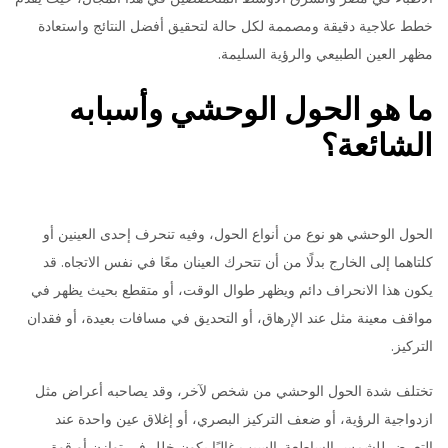
خطط علاجية دقيقة ومصممة لكل حالة لتحقيق أفضل النتائج واستعادة
مظهر العين الطبيعي والرؤية السليمة.
ما هو الحول الوحشي وأسبابه
الشائعة؟
الحول الوحشي هو نوع من أنواع الحول، وفيه تنحرف إحدى العينين أو
كلتاهما إلى الخارج بدلًا من أن تتحرك العينان معًا في نفس الاتجاه. قد
يكون هذا الانحراف دائم ويظهر طوال الوقت، أو متقطع بحيث يظهر في
مواقف معينة مثل عند الإرهاق، أو التحديق في مسافات بعيدة، أو فقدان
التركيز.
تختلف شدة الحول الوحشي من شخص لآخر، وقد يصاحبه أعراض مثل
ازدواجية الرؤية، أو ضعف التركيز البصري، أو إغلاق عين واحدة عند
التعرض للشمس الساطعة. السبب غالبًا يكون خلل في توازن أو قوة