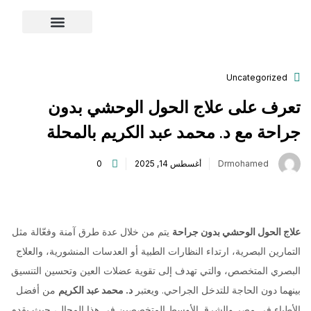
content
تواصل معنا
قصص النجاح
عن الدكتور
Uncategorized
تعرف على علاج الحول الوحشي بدون
جراحة مع د. محمد عبد الكريم بالمحلة
Drmohamed
أغسطس 14, 2025
0
علاج الحول الوحشي بدون جراحة
يتم من خلال عدة طرق آمنة وفعّالة مثل
التمارين البصرية، ارتداء النظارات الطبية أو العدسات المنشورية، والعلاج
البصري المتخصص، والتي تهدف إلى تقوية عضلات العين وتحسين التنسيق
بينهما دون الحاجة للتدخل الجراحي. ويعتبر
د. محمد عبد الكريم
من أفضل
الأطباء في مصر والشرق الأوسط المتخصصين في هذا المجال، حيث يقدم