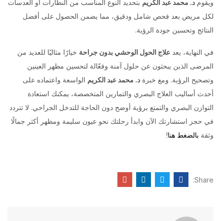
ويقوم
د. محمد عبد الكريم
بتحديد النوع المناسب من النظارات أو العدسات
لكل مريض بعد فحص شامل ودقيق، مما يضمن الحصول على أفضل
النتائج وتحسين جودة الرؤية.
في النهاية، يعد
علاج الحول الوحشي بدون جراحة
خيارًا مثاليًا للعديد من
المرضى الذين يبحثون عن حلول آمنة وفعّالة لتحسين مظهر العينين
وتصحيح الرؤية. ومع خبرة
د. محمد عبد الكريم
الواسعة واعتماده على
أحدث أساليب العلاج البصري والتمارين المتخصصة، يمكنك استعادة
التوازن البصري والتمتع برؤية أوضح دون الحاجة للتدخل الجراحي. لا تتردد
في حجز استشارتك الآن وابدأ رحلتك نحو عيون سليمة ومظهر أكثر جمالًا
وثقة
بالضغط هنا
!
Share: