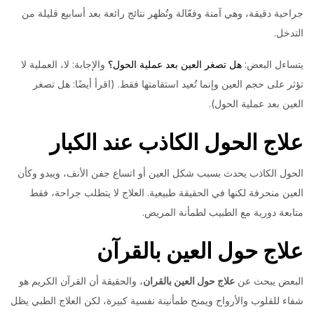
جراحية دقيقة، وهي آمنة وفعّالة وتُظهر نتائج رائعة بعد أسابيع قليلة من
التدخل.
يتساءل البعض:
هل تصغر العين بعد عملية الحول؟
والإجابة: لا، العملية لا
تؤثر على حجم العين وإنما تُعيد استقامتها فقط. (اقرأ أيضًا: هل تصغر
العين بعد عملية الحول).
علاج الحول الكاذب عند الكبار
الحول الكاذب يحدث بسبب شكل العين أو اتساع جفن الأنف، ويبدو وكأن
العين منحرفة لكنها في الحقيقة طبيعية. العلاج لا يتطلب جراحة، فقط
متابعة دورية مع الطبيب لطمأنة المريض.
علاج حول العين بالقرآن
البعض يبحث عن
علاج حول العين بالقران
، والحقيقة أن القرآن الكريم هو
شفاء للقلوب والأرواح ويمنح طمأنينة نفسية كبيرة، لكن العلاج الطبي يظل