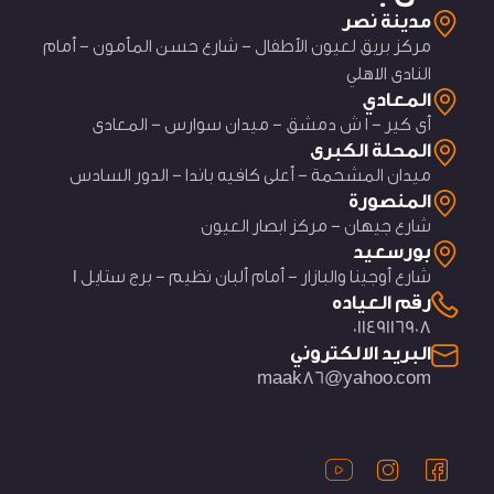
مدينة نصر
مركز بريق لعيون الأطفال - شارع حسن المأمون - أمام
النادى الاهلي
المعادي
أى كير - ١ ش دمشق - ميدان سوارس - المعادى
المحلة الكبرى
ميدان المشحمة - أعلى كافيه باندا - الدور السادس
المنصورة
شارع جيهان - مركز ابصار العيون
بورسعيد
شارع أوجينا والبازار - أمام ألبان نظيم - برج ستايل 1
رقم العياده
01149116908
البريد الالكتروني
maak86@yahoo.com